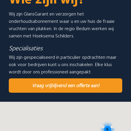
Over GlansGarant
De 7 fraaie voordelen
Wij zijn GlansGarant en verzorgen het
Een offerte aanvragen
onderhoudsabonnement waar u en uw huis de fraaie
Over Hoeksema schilders
vruchten van plukken. In de regio Bedum werken wij
samen met Hoeksema Schilders.
Hoeksema Schilders
Specialisaties
Onze contactgegevens
Wij zijn gespecialiseerd in particulier opdrachten maar
ook voor bedrijven kunt u ons inschakelen. Elke klus
Verbindingsweg 32a
wordt door ons professioneel aangepakt.
9781 DA Bedum
Stuur een bericht
Vraag vrijblijvend een offerte aan!
Neem telefonisch contact met ons op: 06-23034003
6