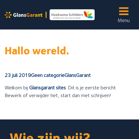
Menu
Skip
to
Onze services
content
Wij bieden de volgende services aan:
Hallo wereld.
Binnenschilderwerk
Buitenschilderwerk
23 juli 2019
Geen categorie
GlansGarant
Glasservice
Welkom bij
Glansgarant sites
. Dit is je eerste bericht.
Kleine reparaties
Bewerk of verwijder het, start dan met schrijven!
Wandafwerking
Over ons
Meer informatie over...
Wie zijn wij?